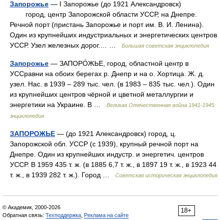
Запорожье
— I Запорожье (до 1921 Александровск)
город, центр Запорожской области УССР, на Днепре.
Речной порт (пристань Запорожье и порт им. В. И. Ленина).
Один из крупнейших индустриальных и энергетических центров
УССР. Узел железных дорог.… …
Большая советская энциклопедия
Запорожье
— ЗАПОРÓЖЬЕ, город, областной центр в
УССравни на обоих берегах р. Днепр и на о. Хортица. Ж. д.
узел. Нас. в 1939 – 289 тыс. чел. (в 1983 – 835 тыс. чел.). Один
из крупнейших центров чёрной и цветной металлургии и
энергетики на Украине. В …
Великая Отечественная война 1941-1945:
энциклопедия
ЗАПОРОЖЬЕ
— (до 1921 Александровск) город, ц.
Запорожской обл. УССР (с 1939), крупный речной порт на
Днепре. Один из крупнейших индустр. и энергетич. центров
УССР. В 1959 435 т. ж. (в 1885 6,7 т. ж., в 1897 19 т. ж., в 1923 44
т. ж., в 1939 282 т. ж.). Город …
Советская историческая энциклопедия
© Академик, 2000-2026
18+
Обратная связь:
Техподдержка
,
Реклама на сайте